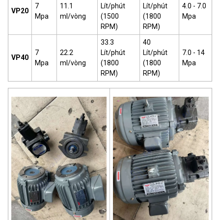
7
11.1
Lít/phút
Lít/phút
4.0 - 7.0
VP20
Mpa
ml/vòng
(1500
(1800
Mpa
RPM)
RPM)
33.3
40
7
22.2
Lít/phút
Lít/phút
7.0 - 14
VP40
Mpa
ml/vòng
(1800
(1800
Mpa
RPM)
RPM)