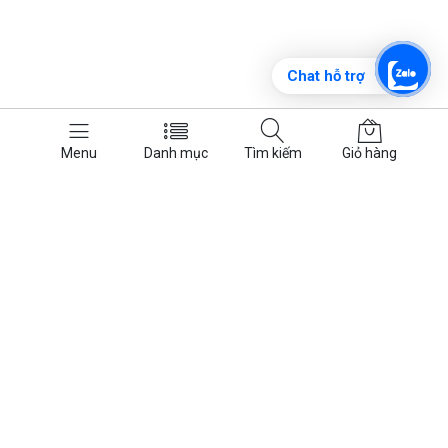
Chat hỗ trợ
Menu
Danh mục
Tìm kiếm
Giỏ hàng
Liên hệ
Về chúng tôi
Liên hệ trong giờ làm việc
Giới thiệu
Liên hệ
SĐT/Zalo: 032 635 4641
FAQs
465 Xô Viết Nghệ Tĩnh, phường 26,
quận Bình Thạnh, TP.HCM
Điều Khoản Sử Dụng