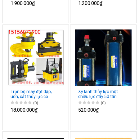
1.900.000₫
1.200.000₫
Trọn bộ máy đột dập,
Xy lanh thủy lực một
uốn, cắt thủy lực có
chiều lực đẩy 50 tấn
bơm
nhiều hành trình
(0)
(0)
18.000.000₫
520.000₫