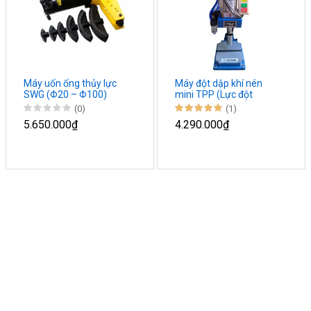
Máy uốn ống thủy lực
Máy đột dập khí nén
SWG (Φ20 – Φ100)
mini TPP (Lực đột
200kg – 1300kg)
(0)
(1)
5.650.000₫
4.290.000₫