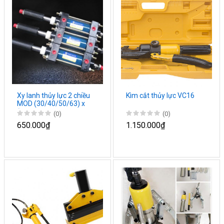
Xy lanh thủy lực 2 chiều
Kìm cắt thủy lực VC16
MOD (30/40/50/63) x
(50/100/150 / 200
(0)
(0)
650.000₫
1.150.000₫