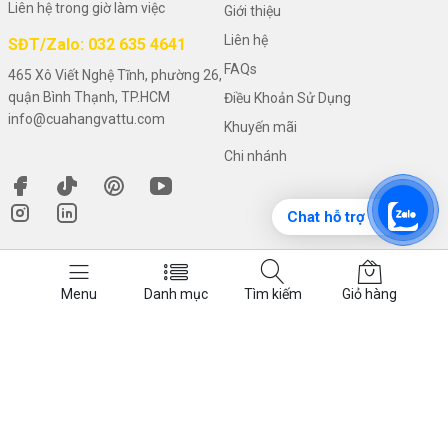
Liên hệ trong giờ làm việc
Giới thiệu
Liên hệ
SĐT/Zalo: 032 635 4641
FAQs
465 Xô Viết Nghệ Tĩnh, phường 26,
quận Bình Thạnh, TP.HCM
Điều Khoản Sử Dụng
info@cuahangvattu.com
Khuyến mãi
Chi nhánh
Chat hỗ trợ
Chính sách
Hợp tác
Menu
Danh mục
Tìm kiếm
Giỏ hàng
Hướng dẫn mua hàng
Tuyển dụng
Điều khoản thanh toán
Chính sách đại lý
Điều khoản dữ liệu
Chương trình cộng tác viên
Giao hàng - vận chuyển
Nhượng quyền thương hiệu
Đổi trả và hoàn tiền
Hợp tác phân phối