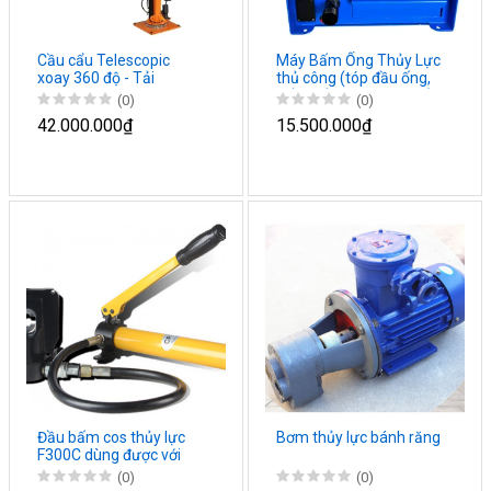
Cầu cẩu Telescopic
Máy Bấm Ống Thủy Lực
xoay 360 độ - Tải
thủ công (tóp đầu ống,
bấm cốt khoá dây cáp)
(0)
(0)
42.000.000₫
15.500.000₫
Đầu bấm cos thủy lực
Bơm thủy lực bánh răng
F300C dùng được với
bơm tay hoặc máy
(0)
(0)