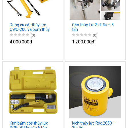
Dụng cụ cắt thủy lực
Cảo thủy lực 3 chấu – 5
CWC-200 và bơm thủy
tấn
lực thủ công
(0)
(0)
4.000.000₫
1.200.000₫
Kìm bấm cos thủy lực
Kích thủy lực Rsc 2050 –
YQK-70 | lực ép 6 tấn
20 tấn