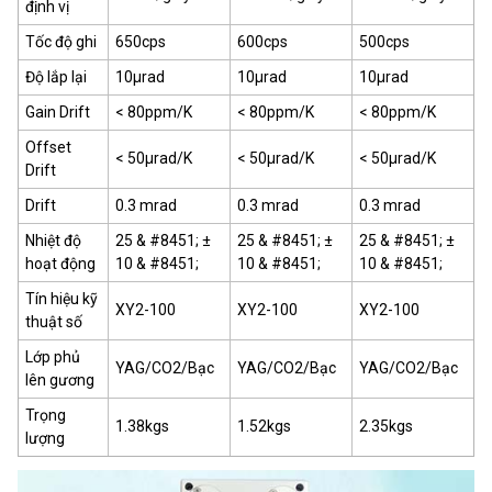
định vị
Tốc độ ghi
650cps
600cps
500cps
Độ lắp lại
10μrad
10μrad
10μrad
Gain Drift
< 80ppm/K
< 80ppm/K
< 80ppm/K
Offset
< 50μrad/K
< 50μrad/K
< 50μrad/K
Drift
Drift
0.3 mrad
0.3 mrad
0.3 mrad
Nhiệt độ
25 & #8451; ±
25 & #8451; ±
25 & #8451; ±
hoạt động
10 & #8451;
10 & #8451;
10 & #8451;
Tín hiệu kỹ
XY2-100
XY2-100
XY2-100
thuật số
Lớp phủ
YAG/CO2/Bạc
YAG/CO2/Bạc
YAG/CO2/Bạc
lên gương
Trọng
1.38kgs
1.52kgs
2.35kgs
lượng