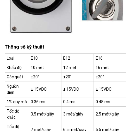
Thông số kỹ thuật
Loại
E10
E12
E16
Khẩu độ
10 mét
12 mét
16 mét
Góc quét
±20°
±20°
±20°
Nguồn
± 15VDC
± 15VDC
± 15VDC
điện
1% quy mô
0.36 ms
0.4 ms
0.48 ms
Tốc độ
3.5 mét/giây
3 mét/giây
2.5 mét/giây
khắc
Tốc độ
7 mét/giây
6.5 mét/giây
5.5 mét/giây