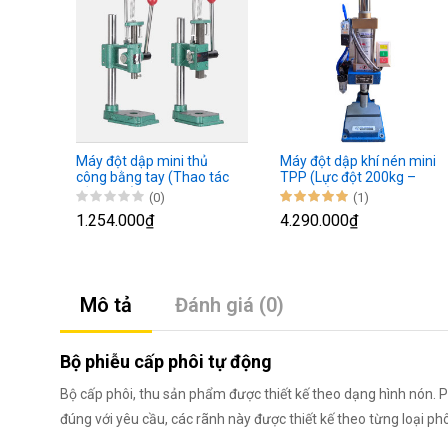
Máy đột dập mini thủ
Máy đột dập khí nén mini
công bằng tay (Thao tác
TPP (Lực đột 200kg –
bằng tay)
1300kg)
(0)
(1)
1.254.000₫
4.290.000₫
Mô tả
Đánh giá (0)
Bộ phiễu cấp phôi tự động
Bộ cấp phôi, thu sản phẩm được thiết kế theo dạng hình nón. Phô
đúng với yêu cầu, các rãnh này được thiết kế theo từng loại ph