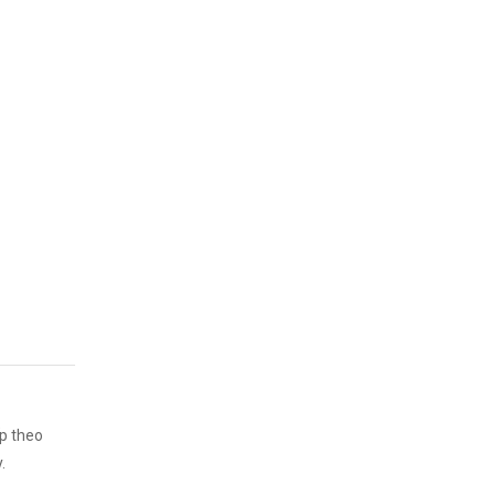
ếp theo
y.