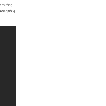
ệc thường
ược định vị