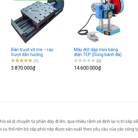
Bàn trượt vít me – ray
Máy đột dập mini bằng
trượt dẫn hướng
điện TEP (Dùng bánh đà)
TLM150S
(1)
(0)
3.870.000₫
14.600.000₫
i sẽ di chuyển từ phần đáy đi lên, qua nhiều rãnh sẽ định lại vị trí sắp x
ôi cụ thể nên bộ cấp phôi này được sản xuất theo yêu cầu của các công t