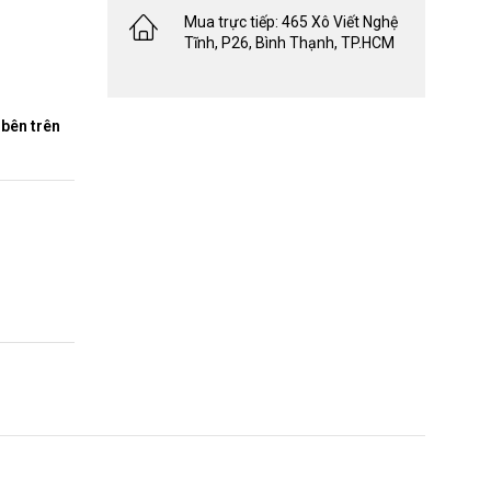
Mua trực tiếp: 465 Xô Viết Nghệ
Tĩnh, P26, Bình Thạnh, TP.HCM
bên trên