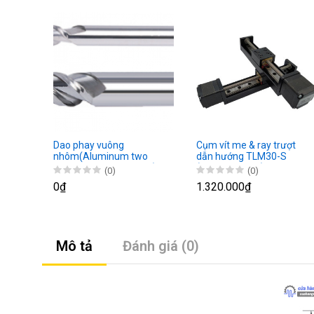
Dao phay vuông
Cụm vít me & ray trượt
nhôm(Aluminum two
dẫn hướng TLM30-S
flutes square end mills)
(Chính xác cao)
(0)
(0)
0₫
1.320.000₫
Mô tả
Đánh giá (0)