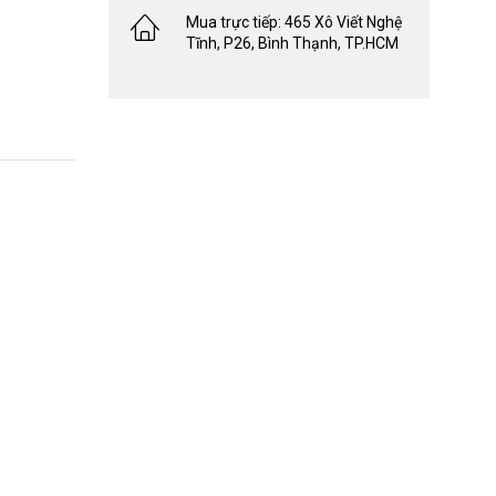
Mua trực tiếp: 465 Xô Viết Nghệ
Tĩnh, P26, Bình Thạnh, TP.HCM