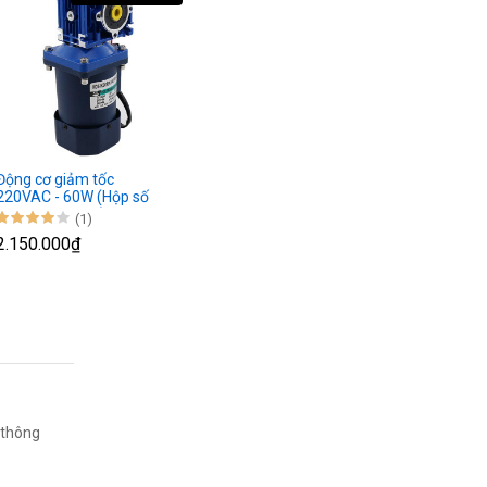
Động cơ giảm tốc
220VAC - 60W (Hộp số
trục vít bánh vít)
(1)
2.150.000₫
 thông