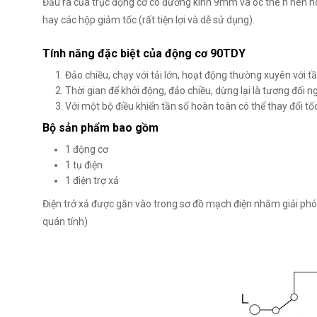
Đầu ra của trục động cơ có đường kinh 9mm và óc the n nên hoàn
hay các hộp giảm tốc (rất tiện lợi và dễ sử dụng).
Tính năng đặc biệt của động cơ 90TDY
Đảo chiều, chạy với tải lớn, hoạt động thường xuyên với t
Thời gian để khởi động, đảo chiều, dừng lại là tương đối 
Với một bộ điều khiển tần số hoàn toàn có thể thay đổi tố
Bộ sản phẩm bao gồm
1 động cơ
1 tụ điện
1 điện trợ xả
Điện trở xả được gắn vào trong sơ đồ mạch điện nhằm giải phón
quán tính)