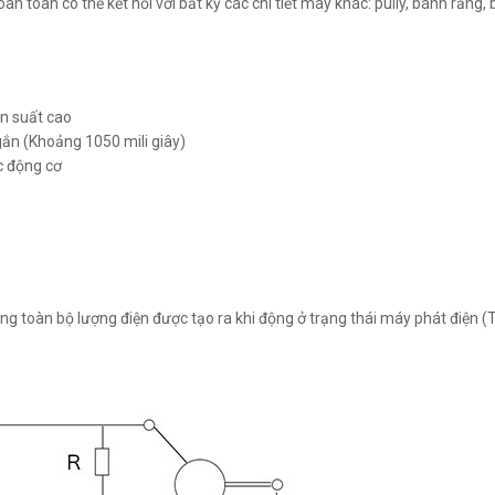
 toàn có thể kết nối với bất kỳ các chi tiết máy khác: pully, bánh răng, 
ần suất cao
ngắn (Khoảng 1050 mili giây)
c động cơ
g toàn bộ lượng điện được tạo ra khi động ở trạng thái máy phát điện (