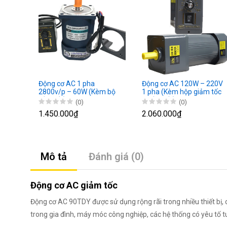
Động cơ AC 1 pha
Động cơ AC 120W – 220V
2800v/p – 60W (Kèm bộ
1 pha (Kèm hộp giảm tốc
điều tốc)
– điều tốc)
(0)
(0)
1.450.000₫
2.060.000₫
Mô tả
Đánh giá (0)
Động cơ AC giảm tốc
Động cơ AC 90TDY được sử dụng rộng rãi trong nhiều thiết bị, c
trong gia đình, máy móc công nghiệp, các hệ thống có yêu tố tuầ