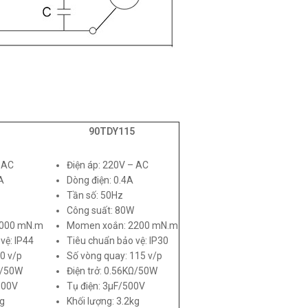
90TDY115
– AC
Điện áp: 220V – AC
A
Dòng điện: 0.4A
Tần số: 50Hz
Công suất: 80W
2000 mN.m
Momen xoắn: 2200 mN.m
vệ: IP44
Tiêu chuẩn bảo vệ: IP30
0 v/p
Số vòng quay: 115 v/p
Ω/50W
Điện trở: 0.56KΩ/50W
500V
Tụ điện: 3µF/500V
kg
Khối lượng: 3.2kg