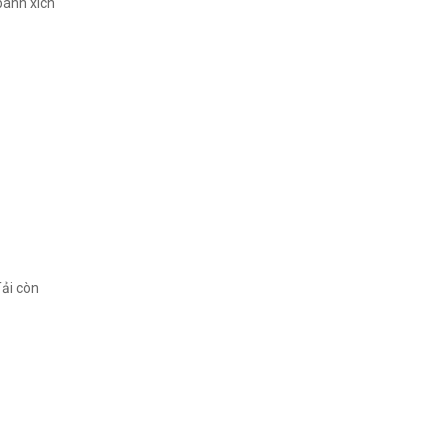
bánh xích
Tải còn