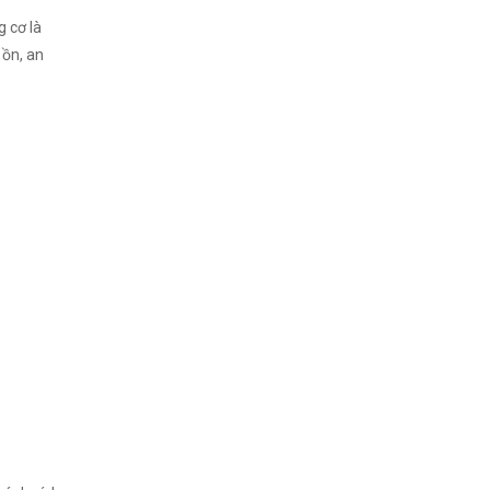
g cơ là
 ồn, an