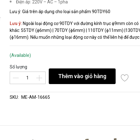
Điện áp: 220V – AC – 1pha
Lưu ý: Giá trên áp dụng cho loại sản phẩm 90TDY60
Lưu ý:
Ngoài loại động cơ 90TDY với đường kính trục ϕ9mm còn có 
khác: 55TDY (ϕ6mm) | 70TDY (ϕ6mm) | 110TDY (ϕ11mm) |130TD
(ϕ16mm). Nếu muốn những loại động cơ này có thể liên hệ để được 
(Available)
Số lượng
Thêm vào giỏ hàng
SKU:
ME-AM-16665