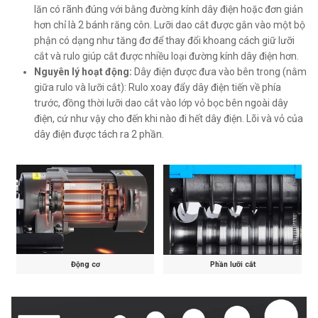
lăn có rãnh đúng với bằng đường kính dây điện hoặc đơn giản
hơn chỉ là 2 bánh răng côn. Lưỡi dao cắt được gắn vào một bộ
phận có dạng như tăng đơ để thay đổi khoang cách giữ lưỡi
cắt và rulo giúp cắt được nhiều loại đường kính dây điện hơn.
Nguyên lý hoạt động:
Dây điện được đưa vào bên trong (nằm
giữa rulo và lưỡi cắt): Rulo xoay đẩy dây điện tiến về phía
trước, đồng thời lưỡi dao cắt vào lớp vỏ bọc bên ngoài dây
điện, cứ như vậy cho đến khi nào đi hết dây điện. Lõi và vỏ của
dây điện được tách ra 2 phần.
Động cơ
Phần lưỡi cắt