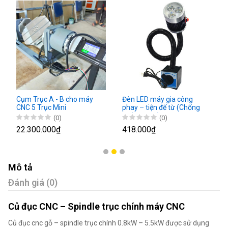
Cụm Trục A - B cho máy
Đèn LED máy gia công
CNC 5 Trục Mini
phay – tiện đế từ (Chống
thấm nước)
(0)
(0)
22.300.000₫
418.000₫
Mô tả
Đánh giá (0)
Củ đục CNC – Spindle trục chính máy CNC
Củ đục cnc gỗ – spindle trục chính 0.8kW – 5.5kW được sử dụng