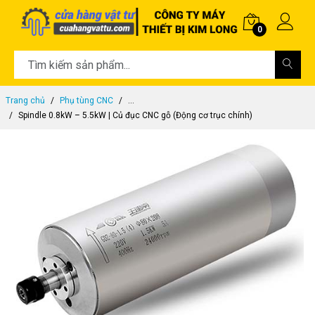
0
Trang chủ
Phụ tùng CNC
...
Spindle 0.8kW – 5.5kW | Củ đục CNC gỗ (Động cơ trục chính)