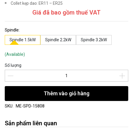
Collet kẹp dao: ER11 – ER25
Giá đã bao gồm thuế VAT
Spindle:
Spindle 1.5kW
Spindle 2.2kW
Spindle 3.2kW
(Available)
Số lượng
Thêm vào giỏ hàng
SKU:
ME-SPD-15808
Sản phẩm liên quan