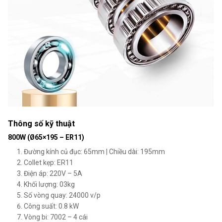
Thông số kỹ thuật
800W (Ø65×195 – ER11)
Đường kính củ đục: 65mm | Chiều dài: 195mm
Collet kẹp: ER11
Điện áp: 220V – 5A
Khối lượng: 03kg
Số vòng quay: 24000 v/p
Công suất: 0.8 kW
Vòng bi: 7002 – 4 cái