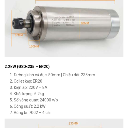
2.2kW (Ø80×235 – ER20)
Đường kính củ đục: 80mm | Chiều dài: 235mm
Collet kẹp: ER20
Điện áp: 220V – 8A
Khối lượng: 6.2kg
Số vòng quay: 24000 v/p
Công suất: 2.2 kW
Vòng bi: 7002 – 4 cái