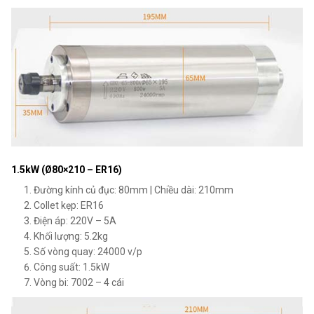
1.5kW (Ø80×210 – ER16)
Đường kính củ đục: 80mm | Chiều dài: 210mm
Collet kẹp: ER16
Điện áp: 220V – 5A
Khối lượng: 5.2kg
Số vòng quay: 24000 v/p
Công suất: 1.5kW
Vòng bi: 7002 – 4 cái