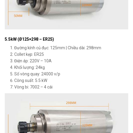
5.5kW (Ø125×298 – ER25)
Đường kính củ đục: 125mm | Chiều dài: 298mm
Collet kẹp: ER25
Điện áp: 220V – 10A
Khối lượng: 24kg
Số vòng quay: 24000 v/p
Công suất: 5.5 kW
Vòng bi: 7002 – 4 cái