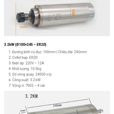
3.2kW (Ø100×245 – ER20)
Đường kính củ đục: 100mm | Chiều dài: 245mm
Collet kẹp: ER20
Điện áp: 220V – 12A
Khối lượng: 10.5kg
Số vòng quay: 24000 v/p
Công suất: 3.2 kW
Vòng vi: 7002 – 4 cái