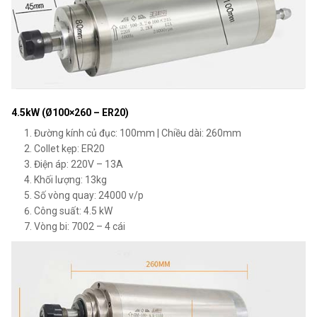
4.5kW (Ø100×260 – ER20)
Đường kính củ đục: 100mm | Chiều dài: 260mm
Collet kẹp: ER20
Điện áp: 220V – 13A
Khối lượng: 13kg
Số vòng quay: 24000 v/p
Công suất: 4.5 kW
Vòng bi: 7002 – 4 cái