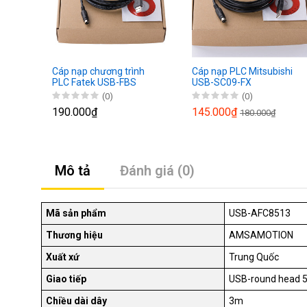
Cáp nạp chương trình
Cáp nạp PLC Mitsubishi
PLC Fatek USB-FBS
USB-SC09-FX
(0)
(0)
190.000₫
145.000₫
180.000₫
Mô tả
Đánh giá (0)
Mã sản phẩm
USB-AFC8513
Thương hiệu
AMSAMOTION
Xuất xứ
Trung Quốc
Giao tiếp
USB-round head 5
Chiều dài dây
3m