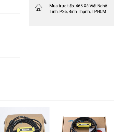
Mua trực tiếp: 465 Xô Viết Nghệ
Tĩnh, P26, Bình Thạnh, TP.HCM