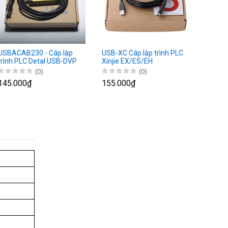
USBACAB230 - Cáp lập
USB-XC Cáp lập trình PLC
trình PLC Detal USB-DVP
Xinjie EX/ES/EH
(0)
(0)
145.000₫
155.000₫