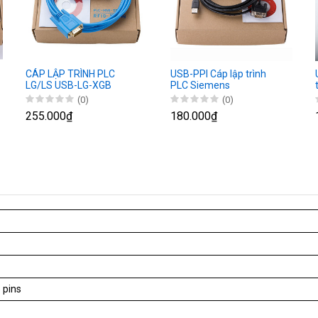
CÁP LẬP TRÌNH PLC
USB-PPI Cáp lập trình
LG/LS USB-LG-XGB
PLC Siemens
(0)
(0)
255.000₫
180.000₫
 pins