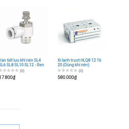
Van tiết lưu khí nén SL4
Xi lanh trượt HLQ8 12 16
SL6 SL8 SL10 SL12 - Ren
20 (Dùng khí nén)
ngoài
(0)
(0)
17.800₫
580.000₫