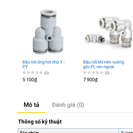
g chữ
Đầu nối ống hơi chữ Y -
Đầu nối khí nén vuông
PY
góc PL ren ngoài
(0)
(0)
5.100₫
7.900₫
Mô tả
Đánh giá (0)
Thông số kỹ thuật