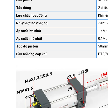
Sản phẩm
Xi lan
Tác động
2 chiề
Lưu chất hoạt động
Khí né
Nhiệt đột hoạt động
-20℃ 
Áp suất lớn nhất
1.4Mp
Áp suất nhỏ nhất
0.1Mp
Tốc độ piston
50mm
Đầu nối ống cấp khí
PT3/8