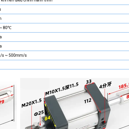
h khí nén điều chỉnh hành trình
u
n
~ 80℃
a
a
/s ~ 500mm/s