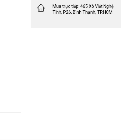
Mua trực tiếp: 465 Xô Viết Nghệ
Tĩnh, P26, Bình Thạnh, TP.HCM