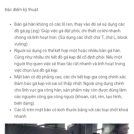
Đặc điểm kỹ thuật
Bàn gá hàn không có các lỗ ren, thay vào đó sẽ sử dụng các
đồ gá jig (zig). Giúp việc gá đặt phôi, chi thiết cơ khí nhanh
chóng và linh hoạt hơn. (Sử dụng các chốt chữ T, chữ L, block
vuông).
Người sử dụng có thể kết hợp một hoặc nhiều bàn gá hàn.
Cũng như nhiều chi tiết đồ gá kẹp để cố định phôi. Nếu một
người thợ quen việc sẽ thao tác rất nhanh và linh hoạt trong
việc chọn lựa đồ gá kẹp.
Mặt bàn có độ phẳng cao, các chi tiết kẹp gia công chính xác.
Đảm bảo gá kẹp với sai số thấp nhất. Ngoài ứng dụng chính
cho lĩnh vực gia công hàn, sản phẩm này còn được dùng làm
các nguyên công gia công nguội (khoan, cắt, rèn, tạo hình,
biến dạng).
Các lỗ trên mặt bàn có kich thước bằng với các loại chốt khoá
nhanh