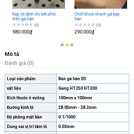
Kẹp cố định chi tiết phôi
Chốt khoá nhanh gá kẹp
trên gá hàn
hàn
(0)
(0)
580.000₫
290.000₫
Mô tả
Đánh giá (0)
Loại sản phẩm
Bàn gá hàn 3D
vật liệu
Gang HT250 HT300
Kích thước ô vuông
100mm x 100mm
Đường kính lỗ
28.05mm - 28.2mm
Độ phẳng mặt bàn
0.1/1000
Dung sai vị trí tâm lỗ
0.03mm