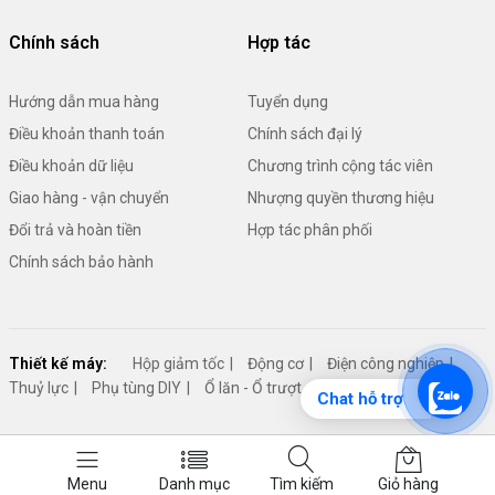
Chính sách
Hợp tác
Hướng dẫn mua hàng
Tuyển dụng
Điều khoản thanh toán
Chính sách đại lý
Điều khoản dữ liệu
Chương trình cộng tác viên
Giao hàng - vận chuyển
Nhượng quyền thương hiệu
Đổi trả và hoàn tiền
Hợp tác phân phối
Chính sách bảo hành
Thiết kế máy:
Hộp giảm tốc
Động cơ
Điện công nghiệp
Thuỷ lực
Phụ tùng DIY
Ổ lăn - Ổ trượt - Đỡ trục
Cơ cấu máy
Chat hỗ trợ
© 2026 Cửa Hàng Vật Tư. All Rights Reserved.
Menu
Danh mục
Tìm kiếm
Giỏ hàng