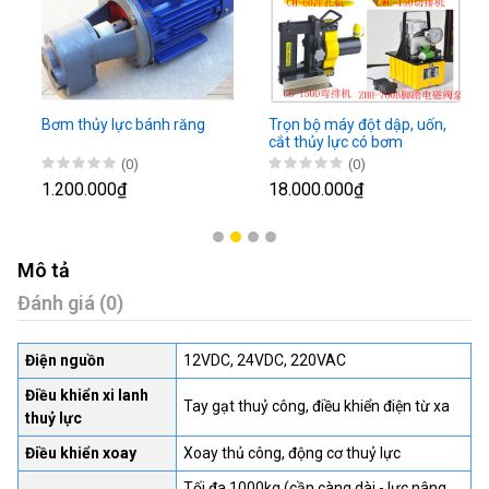
Bơm thủy lực bánh răng
Trọn bộ máy đột dập, uốn,
cắt thủy lực có bơm
(0)
(0)
1.200.000₫
18.000.000₫
Mô tả
Đánh giá (0)
Điện nguồn
12VDC, 24VDC, 220VAC
Điều khiển xi lanh
Tay gạt thuỷ công, điều khiển điện từ xa
thuỷ lực
Điều khiển xoay
Xoay thủ công, động cơ thuỷ lực
Tối đa 1000kg (cần càng dài - lực nâng