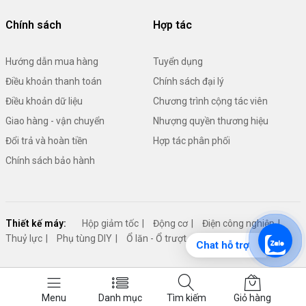
Chính sách
Hợp tác
Hướng dẫn mua hàng
Tuyển dụng
Điều khoản thanh toán
Chính sách đại lý
Điều khoản dữ liệu
Chương trình cộng tác viên
Giao hàng - vận chuyển
Nhượng quyền thương hiệu
Đổi trả và hoàn tiền
Hợp tác phân phối
Chính sách bảo hành
Thiết kế máy:
Hộp giảm tốc
Động cơ
Điện công nghiệp
Thuỷ lực
Phụ tùng DIY
Ổ lăn - Ổ trượt - Đỡ trục
Cơ cấu máy
Chat hỗ trợ
© 2026 Cửa Hàng Vật Tư. All Rights Reserved.
Menu
Danh mục
Tìm kiếm
Giỏ hàng