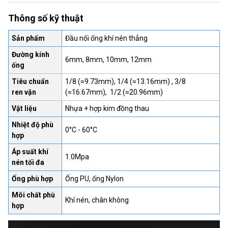
Thông số kỹ thuật
Sản phẩm
Đầu nối ống khí nén thẳng
Đường kính
6mm, 8mm, 10mm, 12mm
ống
Tiêu chuẩn
1/8 (≈9.73mm), 1/4 (≈13.16mm) , 3/8
ren vặn
(≈16.67mm), 1/2 (≈20.96mm)
Vật liệu
Nhựa + hợp kim đồng thau
Nhiệt độ phù
0°C - 60°C
hợp
Áp suất khí
1.0Mpa
nén tối đa
Ống phù hợp
Ống PU, ống Nylon
Môi chất phù
Khí nén, chân không
hợp