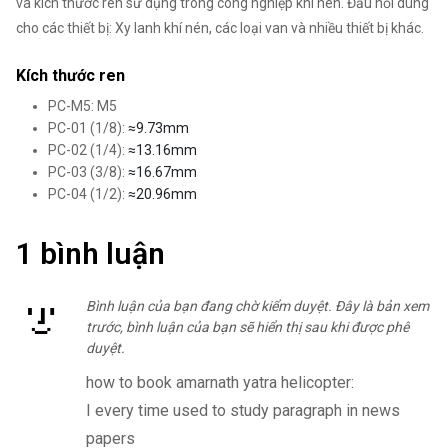
và kích thước ren sử dụng trong công nghiệp khí nén. Đầu nối dùng
cho các thiết bị: Xy lanh khí nén, các loại van và nhiều thiết bị khác.
Kích thước ren
PC-M5: M5
PC-01 (1/8):
≈9.73mm
PC-02 (1/4):
≈13.16mm
PC-03 (3/8):
≈16.67mm
PC-04 (1/2):
≈20.96mm
1 bình luận
Bình luận của bạn đang chờ kiểm duyệt. Đây là bản xem
trước, bình luận của bạn sẽ hiển thị sau khi được phê
duyệt.
how to book amarnath yatra helicopter:
I every time used to study paragraph in news
papers