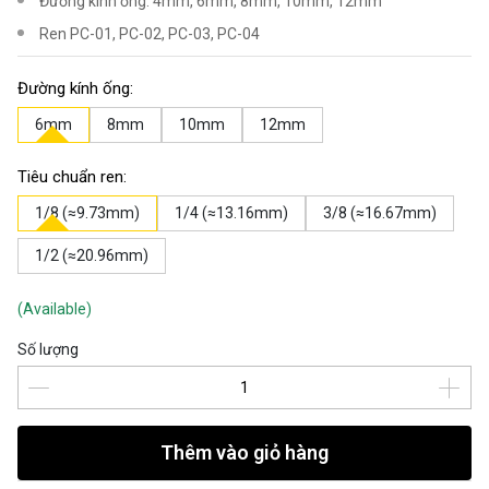
Đường kính ống: 4mm, 6mm, 8mm, 10mm, 12mm
Ren PC-01, PC-02, PC-03, PC-04
Đường kính ống:
6mm
8mm
10mm
12mm
Tiêu chuẩn ren:
1/8 (≈9.73mm)
1/4 (≈13.16mm)
3/8 (≈16.67mm)
1/2 (≈20.96mm)
(Available)
Số lượng
Thêm vào giỏ hàng