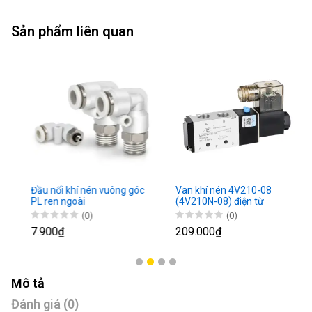
Sản phẩm liên quan
Đầu nối khí nén vuông góc
Van khí nén 4V210-08
PL ren ngoài
(4V210N-08) điện từ
(0)
(0)
7.900₫
209.000₫
Mô tả
Đánh giá (0)