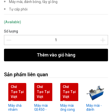
Máy mài, đánh bóng, tầy gỉ ống
Tự cấp phôi
(Available)
Số lượng
Thêm vào giỏ hàng
Sản phẩm liên quan
Chế
Chế
Chế
Tạo Tại
Tạo Tại
Tạo Tại
Việt
Việt
Việt
Nam
Nam
Nam
Máy chà
Máy mài
Máy mài
Máy mài -
nhám
GE450 -
ống cong
đánh