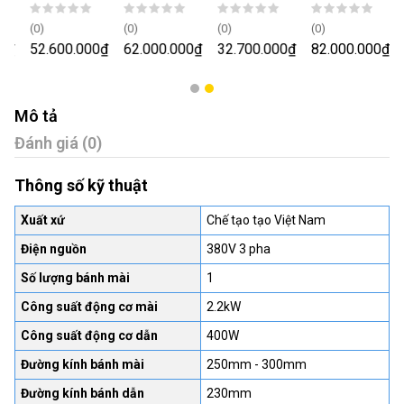
thùng
đánh
| Đánh
bóng -
công
bóng
bóng bề
tẩy gỉ
(0)
(0)
(0)
(0)
nghiệp -
cạnh góc
mặt
mặt
0₫
52.600.000₫
62.000.000₫
32.700.000₫
82.000.000₫
khổ rộng
| Bo tròn
không
trong ống
400 600
cạnh sản
phẳng
800 1200
phẩm
Mô tả
Đánh giá (0)
Thông số kỹ thuật
Xuất xứ
Chế tạo tạo Việt Nam
Điện nguồn
380V 3 pha
Số lượng bánh mài
1
Công suất động cơ mài
2.2kW
Công suất động cơ dẫn
400W
Đường kính bánh mài
250mm - 300mm
Đường kính bánh dẫn
230mm