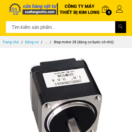
0
Trang chủ
Động cơ
...
Step motor 28 (động cơ bước cỡ nhỏ)