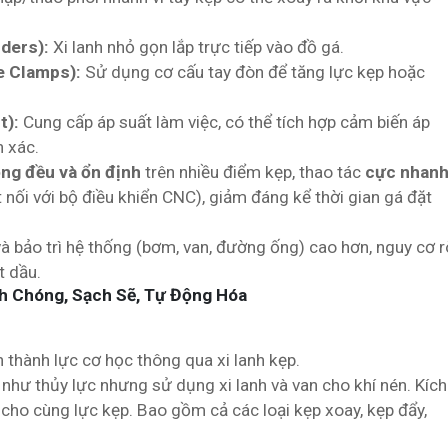
nders):
Xi lanh nhỏ gọn lắp trực tiếp vào đồ gá.
e Clamps):
Sử dụng cơ cấu tay đòn để tăng lực kẹp hoặc
t):
Cung cấp áp suất làm việc, có thể tích hợp cảm biến áp
h xác.
ồng đều và ổn định
trên nhiều điểm kẹp, thao tác
cực nhan
 nối với bộ điều khiển CNC), giảm đáng kể thời gian gá đặt
và bảo trì hệ thống (bơm, van, đường ống) cao hơn, nguy cơ r
t dầu.
h Chóng, Sạch Sẽ, Tự Động Hóa
 thành lực cơ học thông qua xi lanh kẹp.
như thủy lực nhưng sử dụng xi lanh và van cho khí nén. Kích
 cho cùng lực kẹp. Bao gồm cả các loại kẹp xoay, kẹp đẩy,