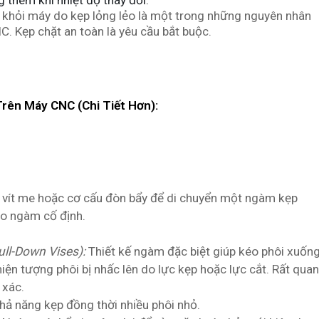
 thêm khi nhiệt độ thay đổi.
a khỏi máy do kẹp lỏng lẻo là một trong những nguyên nhân
C. Kẹp chặt an toàn là yêu cầu bắt buộc.
rên Máy CNC (Chi Tiết Hơn):
vít me hoặc cơ cấu đòn bẩy để di chuyển một ngàm kẹp
ào ngàm cố định.
ll-Down Vises):
Thiết kế ngàm đặc biệt giúp kéo phôi xuốn
hiện tượng phôi bị nhấc lên do lực kẹp hoặc lực cắt. Rất quan
 xác.
hả năng kẹp đồng thời nhiều phôi nhỏ.