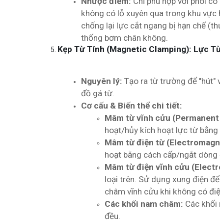
Nhược điểm:
Chỉ phù hợp với phôi có
không có lỗ xuyên qua trong khu vực 
chống lại lực cắt ngang bị hạn chế (t
thống bơm chân không.
Kẹp Từ Tính (Magnetic Clamping): Lực Từ
Nguyên lý:
Tạo ra từ trường để "hút" v
đồ gá từ.
Cơ cấu & Biến thể chi tiết:
Mâm từ vĩnh cửu (Permanent
hoạt/hủy kích hoạt lực từ bằng 
Mâm từ điện từ (Electromagn
hoạt bằng cách cấp/ngắt dòng đi
Mâm từ điện vĩnh cửu (Elect
loại trên. Sử dụng xung điện để
châm vĩnh cửu khi không có đi
Các khối nam châm:
Các khối 
đều.