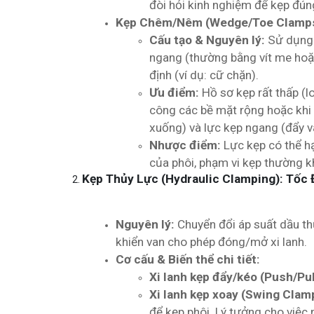
đòi hỏi kinh nghiệm để kẹp đún
Kẹp Chêm/Nêm (Wedge/Toe Clamps
Cấu tạo & Nguyên lý:
Sử dụng 
ngang (thường bằng vít me hoặ
định (ví dụ: cữ chặn).
Ưu điểm:
Hồ sơ kẹp rất thấp (lo
công các bề mặt rộng hoặc khi c
xuống) và lực kẹp ngang (đẩy v
Nhược điểm:
Lực kẹp có thể hạ
của phôi, phạm vi kẹp thường k
Kẹp Thủy Lực (Hydraulic Clamping): Tốc
Nguyên lý:
Chuyển đổi áp suất dầu thủ
khiển van cho phép đóng/mở xi lanh.
Cơ cấu & Biến thể chi tiết:
Xi lanh kẹp đẩy/kéo (Push/Pul
Xi lanh kẹp xoay (Swing Clam
để kẹp phôi. Lý tưởng cho việc 