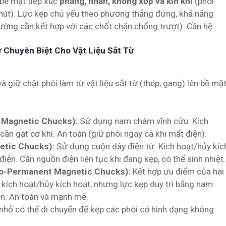
 bề mặt tiếp xúc
phẳng, nhẵn, không xốp và kín khí
(phôi
hút). Lực kẹp chủ yếu theo phương thẳng đứng, khả năng
hường cần kết hợp với các chốt chặn chống trượt). Cần hệ
 Chuyên Biệt Cho Vật Liệu Sắt Từ
à giữ chặt phôi làm từ vật liệu sắt từ (thép, gang) lên bề mặ
 Magnetic Chucks):
Sử dụng nam châm vĩnh cửu. Kích
cần gạt cơ khí. An toàn (giữ phôi ngay cả khi mất điện).
etic Chucks):
Sử dụng cuộn dây điện từ. Kích hoạt/hủy kíc
ện. Cần nguồn điện liên tục khi đang kẹp, có thể sinh nhiệt.
ro-Permanent Magnetic Chucks):
Kết hợp ưu điểm của hai
 kích hoạt/hủy kích hoạt, nhưng lực kẹp duy trì bằng nam
ện. An toàn và mạnh mẽ.
nhỏ có thể di chuyển để kẹp các phôi có hình dạng không