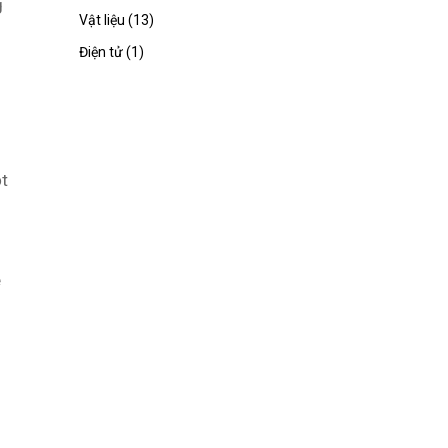
g
Vật liệu (13)
Điện tử (1)
ột
e