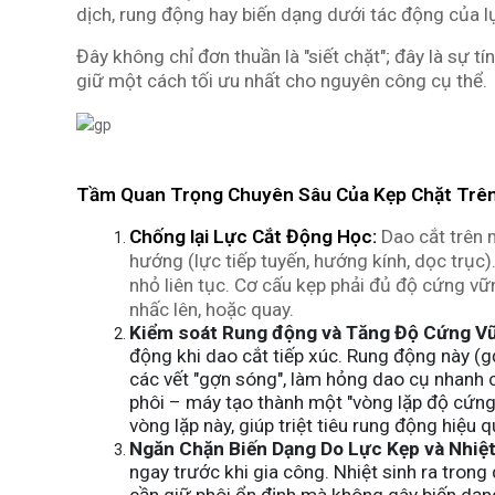
dịch, rung động hay biến dạng dưới tác động của lự
Đây không chỉ đơn thuần là "siết chặt"; đây là sự tí
giữ một cách tối ưu nhất cho nguyên công cụ thể.
Tầm Quan Trọng Chuyên Sâu Của Kẹp Chặt Trê
Chống lại Lực Cắt Động Học:
Dao cắt trên m
hướng (lực tiếp tuyến, hướng kính, dọc trục).
nhỏ liên tục. Cơ cấu kẹp phải đủ độ cứng vữn
nhấc lên, hoặc quay.
Kiểm soát Rung động và Tăng Độ Cứng V
động khi dao cắt tiếp xúc. Rung động này (g
các vết "gợn sóng", làm hỏng dao cụ nhanh 
phôi – máy tạo thành một "vòng lặp độ cứng
vòng lặp này, giúp triệt tiêu rung động hiệu 
Ngăn Chặn Biến Dạng Do Lực Kẹp và Nhiệt
ngay trước khi gia công. Nhiệt sinh ra trong