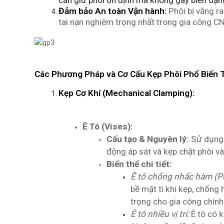
cần giữ phôi ổn định mà không gây biến dạng
Đảm bảo An toàn Vận hành:
Phôi bị văng r
tai nạn nghiêm trọng nhất trong gia công CN
Các Phương Pháp và Cơ Cấu Kẹp Phôi Phổ Biến T
Kẹp Cơ Khí (Mechanical Clamping):
Ê Tô (Vises):
Cấu tạo & Nguyên lý:
Sử dụng 
động áp sát và kẹp chặt phôi v
Biến thể chi tiết:
Ê tô chống nhấc hàm (Pu
bề mặt tì khi kẹp, chống 
trọng cho gia công chính
Ê tô nhiều vị trí:
Ê tô có k