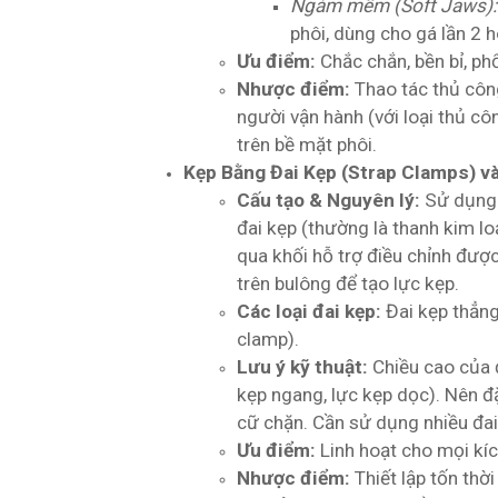
Ngàm mềm (Soft Jaws):
phôi, dùng cho gá lần 2 h
Ưu điểm:
Chắc chắn, bền bỉ, phổ
Nhược điểm:
Thao tác thủ công
người vận hành (với loại thủ c
trên bề mặt phôi.
Kẹp Bằng Đai Kẹp (Strap Clamps) v
Cấu tạo & Nguyên lý:
Sử dụng 
đai kẹp (thường là thanh kim lo
qua khối hỗ trợ điều chỉnh được 
trên bulông để tạo lực kẹp.
Các loại đai kẹp:
Đai kẹp thẳng,
clamp).
Lưu ý kỹ thuật:
Chiều cao của đ
kẹp ngang, lực kẹp dọc). Nên đ
cữ chặn. Cần sử dụng nhiều đai
Ưu điểm:
Linh hoạt cho mọi kích
Nhược điểm:
Thiết lập tốn thời