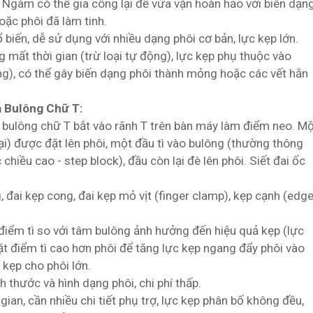
Ngàm có thể gia công lại để vừa vặn hoàn hảo với biên dạn
oặc phôi đã làm tinh.
 biến, dễ sử dụng với nhiều dạng phôi cơ bản, lực kẹp lớn.
 mất thời gian (trừ loại tự động), lực kẹp phụ thuộc vào
ông), có thể gây biến dạng phôi thành mỏng hoặc các vết hằn
à Bulông Chữ T:
bulông chữ T bắt vào rãnh T trên bàn máy làm điểm neo. M
ại) được đặt lên phôi, một đầu tì vào bulông (thường thông
chiều cao - step block), đầu còn lại đè lên phôi. Siết đai ốc
 đai kẹp cong, đai kẹp mỏ vịt (finger clamp), kẹp cạnh (edg
iểm tì so với tâm bulông ảnh hưởng đến hiệu quả kẹp (lực
ặt điểm tì cao hơn phôi để tăng lực kẹp ngang đẩy phôi vào
 kẹp cho phôi lớn.
 thước và hình dạng phôi, chi phí thấp.
 gian, cần nhiều chi tiết phụ trợ, lực kẹp phân bố không đều,