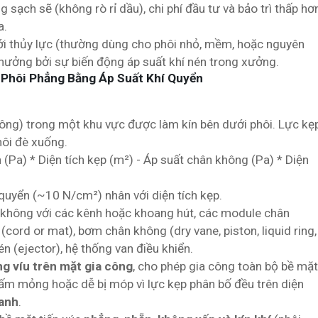
ng sạch sẽ (không rò rỉ dầu), chi phí đầu tư và bảo trì thấp hơ
a.
i thủy lực (thường dùng cho phôi nhỏ, mềm, hoặc nguyên
h hưởng bởi sự biến động áp suất khí nén trong xưởng.
Phôi Phẳng Bằng Áp Suất Khí Quyển
ông) trong một khu vực được làm kín bên dưới phôi. Lực kẹ
hôi đè xuống.
 (Pa) * Diện tích kẹp (m²) - Áp suất chân không (Pa) * Diện
í quyển (~10 N/cm²) nhân với diện tích kẹp.
không với các kênh hoặc khoang hút, các module chân
cord or mat), bơm chân không (dry vane, piston, liquid ring,
n (ejector), hệ thống van điều khiển.
ng víu trên mặt gia công
, cho phép gia công toàn bộ bề mặt
ấm mỏng hoặc dễ bị móp vì lực kẹp phân bố đều trên diện
hanh
.