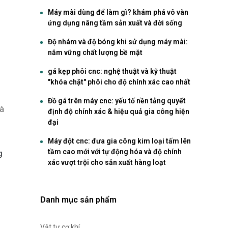
Máy mài dùng để làm gì? khám phá vô vàn
ứng dụng nâng tầm sản xuất và đời sống
Độ nhám và độ bóng khi sử dụng máy mài:
nắm vững chất lượng bề mặt
gá kẹp phôi cnc: nghệ thuật và kỹ thuật
"khóa chặt" phôi cho độ chính xác cao nhất
Đồ gá trên máy cnc: yếu tố nền tảng quyết
và
định độ chính xác & hiệu quả gia công hiện
đại
Máy đột cnc: đưa gia công kim loại tấm lên
tầm cao mới với tự động hóa và độ chính
g
xác vượt trội cho sản xuất hàng loạt
Danh mục sản phẩm
Vật tư cơ khí