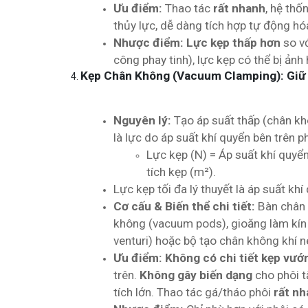
Ưu điểm:
Thao tác
rất nhanh
, hệ thố
thủy lực, dễ dàng tích hợp tự động hó
Nhược điểm:
Lực kẹp thấp hơn
so vớ
công phay tinh), lực kẹp có thể bị ản
Kẹp Chân Không (Vacuum Clamping): Giữ 
Nguyên lý:
Tạo áp suất thấp (chân kh
là lực do áp suất khí quyển bên trên p
Lực kẹp (N) = Áp suất khí quyển
tích kẹp (m²).
Lực kẹp tối đa lý thuyết là áp suất kh
Cơ cấu & Biến thể chi tiết:
Bàn chân 
không (vacuum pods), gioăng làm kín (
venturi) hoặc bộ tạo chân không khí né
Ưu điểm:
Không có chi tiết kẹp vướ
trên.
Không gây biến dạng
cho phôi t
tích lớn. Thao tác gá/tháo phôi
rất n