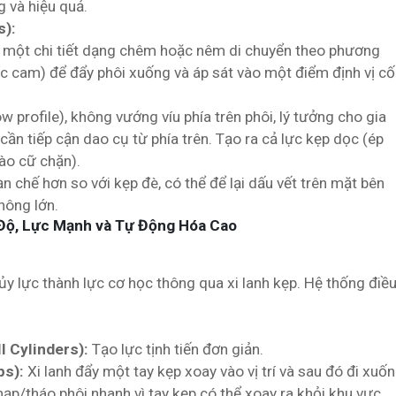
g và hiệu quả.
):
một chi tiết dạng chêm hoặc nêm di chuyển theo phương
c cam) để đẩy phôi xuống và áp sát vào một điểm định vị cố
w profile), không vướng víu phía trên phôi, lý tưởng cho gia
ần tiếp cận dao cụ từ phía trên. Tạo ra cả lực kẹp dọc (ép
ào cữ chặn).
n chế hơn so với kẹp đè, có thể để lại dấu vết trên mặt bên
hông lớn.
 Độ, Lực Mạnh và Tự Động Hóa Cao
y lực thành lực cơ học thông qua xi lanh kẹp. Hệ thống điề
l Cylinders):
Tạo lực tịnh tiến đơn giản.
ps):
Xi lanh đẩy một tay kẹp xoay vào vị trí và sau đó đi xuố
nạp/tháo phôi nhanh vì tay kẹp có thể xoay ra khỏi khu vực