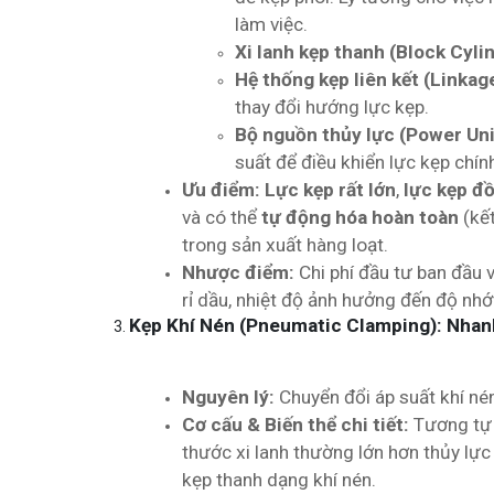
làm việc.
Xi lanh kẹp thanh (Block Cyli
Hệ thống kẹp liên kết (Linkag
thay đổi hướng lực kẹp.
Bộ nguồn thủy lực (Power Uni
suất để điều khiển lực kẹp chín
Ưu điểm:
Lực kẹp rất lớn
,
lực kẹp đ
và có thể
tự động hóa hoàn toàn
(kết
trong sản xuất hàng loạt.
Nhược điểm:
Chi phí đầu tư ban đầu 
rỉ dầu, nhiệt độ ảnh hưởng đến độ nhớ
Kẹp Khí Nén (Pneumatic Clamping): Nhan
Nguyên lý:
Chuyển đổi áp suất khí nén
Cơ cấu & Biến thể chi tiết:
Tương tự 
thước xi lanh thường lớn hơn thủy lực
kẹp thanh dạng khí nén.