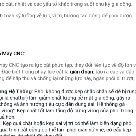
c cắt, nhiệt và các yếu tố khác trong suốt chu kỳ gia công.
nh toán kỹ lưỡng về lực, vị trí, hướng tác động để phôi được
n Máy CNC:
áy CNC tạo ra lực cắt phức tạp, thay đổi liên tục về độ lớn 
 Đặc biệt trong phay, lực cắt là
gián đoạn
, tạo ra các va đập
g để hấp thụ và chống lại những lực này, ngăn phôi bị trượt,
ững Hệ Thống:
Phôi không được kẹp chắc chắn sẽ dễ bị run
ọi là chatter) làm giảm chất lượng bề mặt gia công, gây ra
chóng và ảnh hưởng tiêu cực đến dung sai. Hệ thống gá –
 vững". Kẹp chặt tốt làm tăng độ cứng vững của phôi trong
quả hơn.
:
Kẹp quá chặt hoặc kẹp sai vị trí có thể làm biến dạng phôi
 quá trình cắt cũng có thể làm phôi giãn nở nhẹ; cơ cấu kẹp