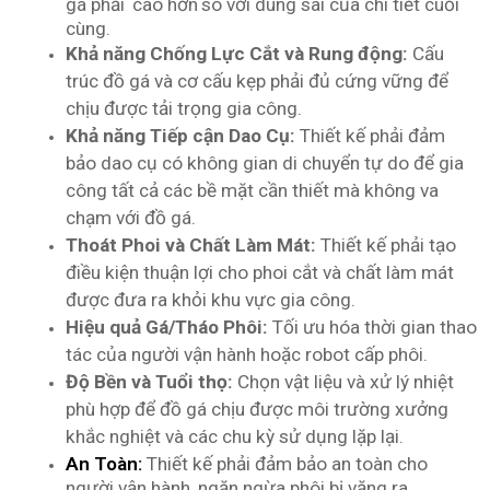
gá phải
cao hơn
so với dung sai của chi tiết cuối
cùng.
Khả năng Chống Lực Cắt và Rung động:
Cấu
trúc đồ gá và cơ cấu kẹp phải đủ cứng vững để
chịu được tải trọng gia công.
Khả năng Tiếp cận Dao Cụ:
Thiết kế phải đảm
bảo dao cụ có không gian di chuyển tự do để gia
công tất cả các bề mặt cần thiết mà không va
chạm với đồ gá.
Thoát Phoi và Chất Làm Mát:
Thiết kế phải tạo
điều kiện thuận lợi cho phoi cắt và chất làm mát
được đưa ra khỏi khu vực gia công.
Hiệu quả Gá/Tháo Phôi:
Tối ưu hóa thời gian thao
tác của người vận hành hoặc robot cấp phôi.
Độ Bền và Tuổi thọ:
Chọn vật liệu và xử lý nhiệt
phù hợp để đồ gá chịu được môi trường xưởng
khắc nghiệt và các chu kỳ sử dụng lặp lại.
An Toàn:
Thiết kế phải đảm bảo an toàn cho
người vận hành, ngăn ngừa phôi bị văng ra.