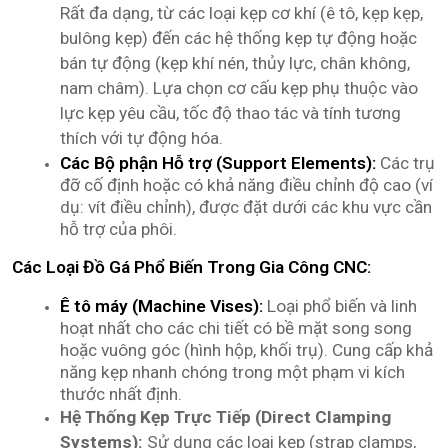
Rất đa dạng, từ các loại kẹp cơ khí (ê tô, kẹp kẹp,
bulông kẹp) đến các hệ thống kẹp tự động hoặc
bán tự động (kẹp khí nén, thủy lực, chân không,
nam châm). Lựa chọn cơ cấu kẹp phụ thuộc vào
lực kẹp yêu cầu, tốc độ thao tác và tính tương
thích với tự động hóa.
Các Bộ phận Hỗ trợ (Support Elements):
Các trụ
đỡ cố định hoặc có khả năng điều chỉnh độ cao (ví
dụ: vít điều chỉnh), được đặt dưới các khu vực cần
hỗ trợ của phôi.
Các Loại Đồ Gá Phổ Biến Trong Gia Công CNC:
Ê tô máy (Machine Vises):
Loại phổ biến và linh
hoạt nhất cho các chi tiết có bề mặt song song
hoặc vuông góc (hình hộp, khối trụ). Cung cấp khả
năng kẹp nhanh chóng trong một phạm vi kích
thước nhất định.
Hệ Thống Kẹp Trực Tiếp (Direct Clamping
Systems):
Sử dụng các loại kẹp (strap clamps,