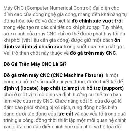
Máy CNC (Computer Numerical Control) đại diện cho
đỉnh cao của công nghệ gia công, mang đến khả năng tự
động hóa, tốc độ và đặc biệt là
độ chính xác vượt trội
trong việc tạo ra các chi tiết cơ khí phức tạp. Tuy nhiên,
sức mạnh của máy CNC chỉ có thể được phát huy tối đa
khi phôi (vật liệu cần gia công) được giữ một cách
ổn
định và định vị chuẩn xác
trong suốt quá trình cắt gọt.
Vai trò then chốt này thuộc về
đồ gá trên máy CNC
.
Đồ Gá Trên Máy CNC Là Gì?
Đồ gá trên máy CNC (CNC Machine Fixture)
là một
công cụ hỗ trợ sản xuất chuyên dụng, được thiết kế để
định vị (locate)
,
kẹp chặt (clamp)
và
hỗ trợ (support)
phôi ở một vị trí cố định và định hướng cụ thể trên bàn
làm việc của máy CNC. Chức năng cốt lõi của đồ gá là
đảm bảo phôi không bị xê dịch, rung động hoặc biến
dạng dưới tác động của
lực cắt
và các yếu tố trong quá
trình gia công, đồng thời thiết lập một mối quan hệ chính
xác giữa các đặc điểm hình học của phôi và hệ tọa độ