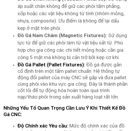
áp suất chân không để giữ các phôi tấm phẳng,
xốp hoặc các vật liệu không từ tính (nhôm mỏng,
nhựa, composite). Ưu điểm là không để lại dấu
kẹp ở mặt trên phôi.
Đồ Gá Nam Châm (Magnetic Fixtures):
Sử dụng
lực từ để giữ các phôi làm từ vật liệu sắt từ. Phù
hợp cho gia công các chi tiết mỏng hoặc cần gia
công 5 mặt mà không bị cản trở bởi kẹp cơ khí.
Đồ Gá Pallet (Pallet Fixtures):
Đồ gá được gắn
cố định trên một tấm pallet chuẩn. Hệ thống tự
động đổi pallet của máy CNC sẽ gắp và đưa pallet
cùng phôi vào khu vực gia công. Đây là thành phần
cốt lõi để tự động hóa hoàn toàn quá trình
nạp/tháo phôi trong sản xuất hàng loạt rất lớn.
Những Yếu Tố Quan Trọng Cần Lưu Ý Khi Thiết Kế Đồ
Gá CNC:
Độ Chính xác Yêu cầu:
Mức độ chính xác của đồ