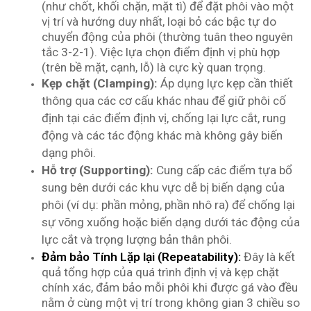
(như chốt, khối chặn, mặt tì) để đặt phôi vào một
vị trí và hướng duy nhất, loại bỏ các bậc tự do
chuyển động của phôi (thường tuân theo nguyên
tắc 3-2-1). Việc lựa chọn điểm định vị phù hợp
(trên bề mặt, cạnh, lỗ) là cực kỳ quan trọng.
Kẹp chặt (Clamping):
Áp dụng lực kẹp cần thiết
thông qua các cơ cấu khác nhau để giữ phôi cố
định tại các điểm định vị, chống lại lực cắt, rung
động và các tác động khác mà không gây biến
dạng phôi.
Hỗ trợ (Supporting):
Cung cấp các điểm tựa bổ
sung bên dưới các khu vực dễ bị biến dạng của
phôi (ví dụ: phần mỏng, phần nhô ra) để chống lại
sự võng xuống hoặc biến dạng dưới tác động của
lực cắt và trọng lượng bản thân phôi.
Đảm bảo Tính Lặp lại (Repeatability):
Đây là kết
quả tổng hợp của quá trình định vị và kẹp chặt
chính xác, đảm bảo mỗi phôi khi được gá vào đều
nằm ở cùng một vị trí trong không gian 3 chiều so