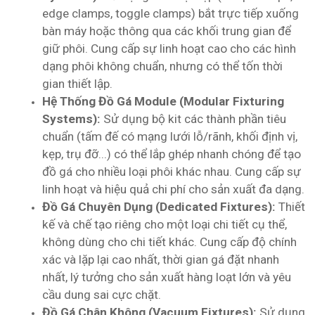
edge clamps, toggle clamps) bắt trực tiếp xuống
bàn máy hoặc thông qua các khối trung gian để
giữ phôi. Cung cấp sự linh hoạt cao cho các hình
dạng phôi không chuẩn, nhưng có thể tốn thời
gian thiết lập.
Hệ Thống Đồ Gá Module (Modular Fixturing
Systems):
Sử dụng bộ kit các thành phần tiêu
chuẩn (tấm đế có mạng lưới lỗ/rãnh, khối định vị,
kẹp, trụ đỡ...) có thể lắp ghép nhanh chóng để tạo
đồ gá cho nhiều loại phôi khác nhau. Cung cấp sự
linh hoạt và hiệu quả chi phí cho sản xuất đa dạng.
Đồ Gá Chuyên Dụng (Dedicated Fixtures):
Thiết
kế và chế tạo riêng cho một loại chi tiết cụ thể,
không dùng cho chi tiết khác. Cung cấp độ chính
xác và lặp lại cao nhất, thời gian gá đặt nhanh
nhất, lý tưởng cho sản xuất hàng loạt lớn và yêu
cầu dung sai cực chặt.
Đồ Gá Chân Không (Vacuum Fixtures):
Sử dụng