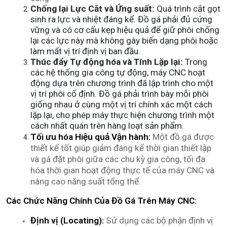
Chống lại Lực Cắt và Ứng suất:
Quá trình cắt gọt
sinh ra lực và nhiệt đáng kể. Đồ gá phải đủ cứng
vững và có cơ cấu kẹp hiệu quả để giữ phôi chống
lại các lực này mà không gây biến dạng phôi hoặc
làm mất vị trí định vị ban đầu.
Thúc đẩy Tự động hóa và Tính Lặp lại:
Trong
các hệ thống gia công tự động, máy CNC hoạt
động dựa trên chương trình đã lập trình cho một
vị trí phôi cố định. Đồ gá phải trình bày mỗi phôi
giống nhau ở cùng một vị trí chính xác một cách
lặp lại, cho phép máy thực hiện chương trình một
cách nhất quán trên hàng loạt sản phẩm.
Tối ưu hóa Hiệu quả Vận hành:
Một đồ gá được
thiết kế tốt giúp giảm đáng kể thời gian thiết lập
và gá đặt phôi giữa các chu kỳ gia công, tối đa
hóa thời gian hoạt động thực tế của máy CNC và
nâng cao năng suất tổng thể.
Các Chức Năng Chính Của Đồ Gá Trên Máy CNC:
Định vị (Locating):
Sử dụng các bộ phận định vị