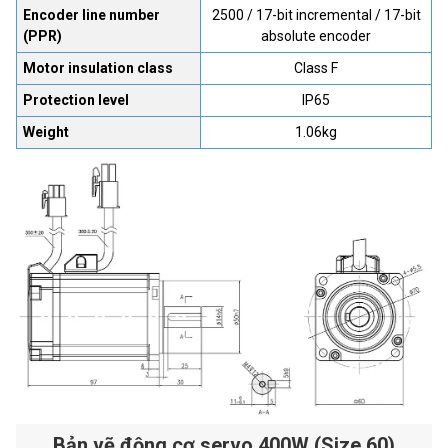
Encoder line number
2500 / 17-bit incremental / 17-bit
(PPR)
absolute encoder
Motor insulation class
Class F
Protection level
IP65
Weight
1.06kg
Bản vẽ động cơ servo 400W (Size 60)