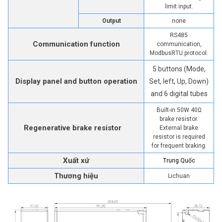
limit input.
Output
none
RS485
Communication function
communication,
ModbusRTU protocol.
5 buttons (Mode,
Display panel and button operation
Set, left, Up, Down)
and 6 digital tubes
Built-in 50W 40Ω
brake resistor.
Regenerative brake resistor
External brake
resistor is required
for frequent braking.
Xuất xứ
Trung Quốc
Thương hiệu
Lichuan