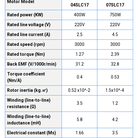
Motor Model
04SLC17
07SLC17
Rated power (KW)
400W
750W
Rated line voltage (V)
220V
220V
Rated line current (A)
2.5
4.5
Rated speed (rpm)
3000
3000
Rated torque (Nm)
1.27
2.39
Back EMF (V/1000r/min)
31.2
32.8
Torque coefficient
0.4
0.53
(Nm/A)
Rotor inertia (kg.㎡)
0.52 x10^-2
1.5x10^-4​
Winding (line-to-line)
3.5
1.2
resistance (Ω)
Winding (line-to-line)
5.8
4.2
inductance (mH)
Electrical constant (Ms)
1.66
3.5