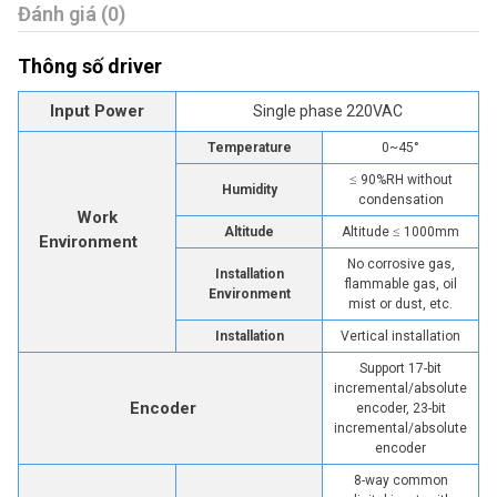
Đánh giá (0)
Thông số driver
Input Power
Single phase 220VAC
Temperature
0~45°
≤
90%RH without
Humidity
condensation
Work
Altitude
Altitude
≤
1000mm
Environment
No corrosive gas,
Installation
flammable gas, oil
Environment
mist or dust, etc.
Installation
Vertical installation
Support 17-bit
incremental/absolute
Encoder
encoder, 23-bit
incremental/absolute
encoder
8-way common