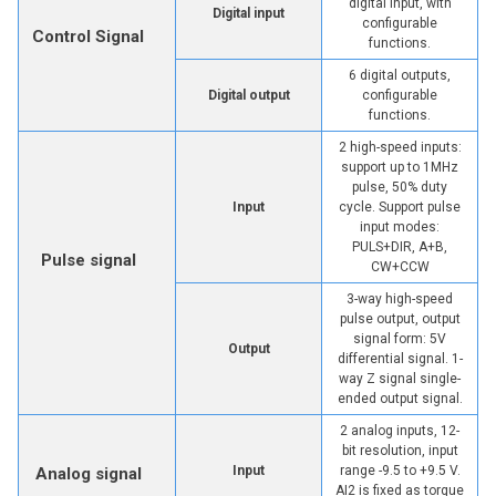
digital input, with
Digital input
configurable
Control Signal
functions.
6 digital outputs,
Digital output
configurable
functions.
2 high-speed inputs:
support up to 1MHz
pulse, 50% duty
Input
cycle. Support pulse
input modes:
PULS+DIR, A+B,
Pulse signal
CW+CCW
3-way high-speed
pulse output, output
signal form: 5V
Output
differential signal. 1-
way Z signal single-
ended output signal.
2 analog inputs, 12-
bit resolution, input
Input
range -9.5 to +9.5 V.
Analog signal
AI2 is fixed as torque