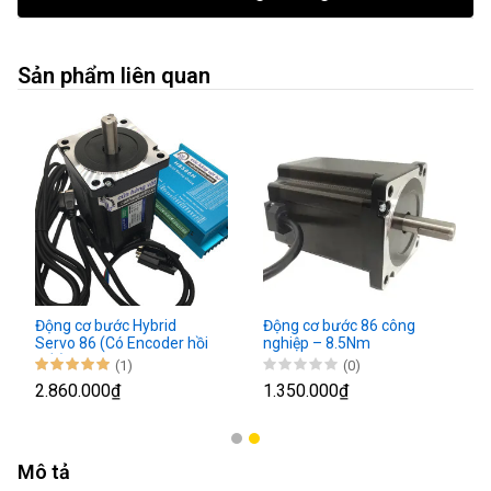
Sản phẩm liên quan
Động cơ bước Hybrid
Động cơ bước 86 công
Servo 86 (Có Encoder hồi
nghiệp – 8.5Nm
tiếp) - Driver HBS86H
(1)
(0)
2.860.000₫
1.350.000₫
Mô tả