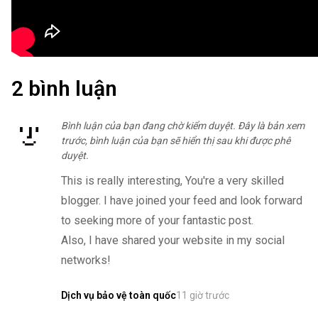
2 bình luận
Bình luận của bạn đang chờ kiểm duyệt. Đây là bản xem
trước, bình luận của bạn sẽ hiển thị sau khi được phê
duyệt.
This is really interesting, You're a very skilled
blogger. I have joined your feed and look forward
to seeking more of your fantastic post.
Also, I have shared your website in my social
networks!
11 giờ trước
Dịch vụ bảo vệ toàn quốc