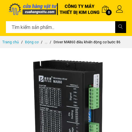
0
Trang chủ
Động cơ
...
Driver MA860 điều khiển động cơ bước 86