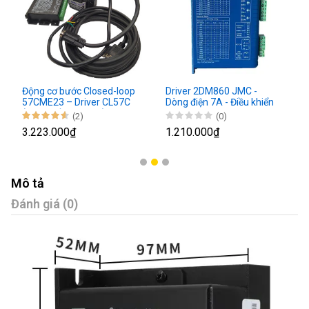
Động cơ bước Closed-loop
Driver 2DM860 JMC -
57CME23 – Driver CL57C
Dòng điện 7A - Điều khiển
(Nâng cấp từ CL57)
động cơ bước 86
(2)
(0)
3.223.000₫
1.210.000₫
Mô tả
Đánh giá (0)