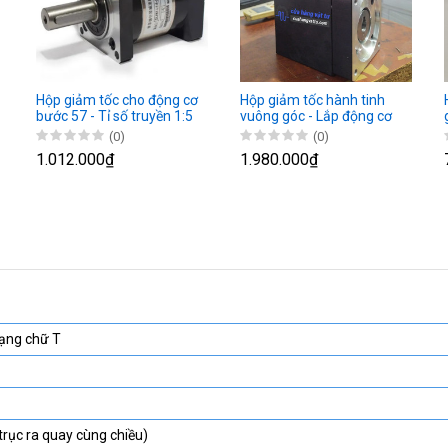
Hộp giảm tốc cho động cơ
Hộp giảm tốc hành tinh
bước 57 - Tỉ số truyền 1:5
vuông góc - Lắp động cơ
1:10 1:20
bước
(0)
(0)
1.012.000₫
1.980.000₫
dạng chữ T
trục ra quay cùng chiều)