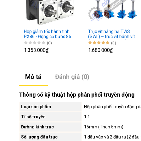
Hộp giảm tốc hành tinh
Trục vít nâng hạ TWS
PX86 - Động cơ bước 86
(SWL) – trục vít bánh vít
(Tay quay, động cơ)
(0)
(3)
1.353.000₫
1.680.000₫
Mô tả
Đánh giá (0)
Thông số kỹ thuật hộp phân phối truyền động
Loại sản phẩm
Hộp phân phối truyền động 
Tỉ số truyền
1:1
Đường kính trục
15mm (Then 5mm)
Số lượng đầu trục
1 đầu vào và 2 đầu ra (2 đầu 