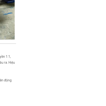
yền 1:1,
ầu ra. Hiệu
yền động