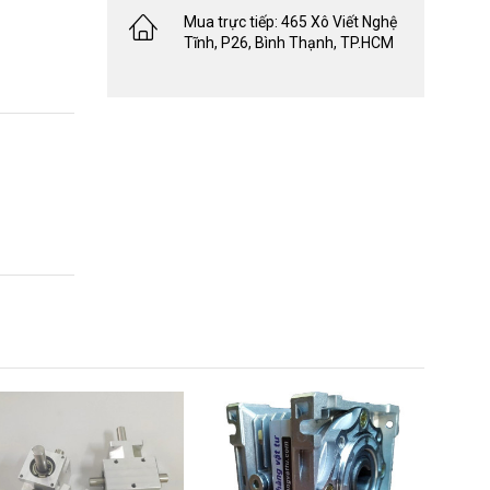
Mua trực tiếp: 465 Xô Viết Nghệ
Tĩnh, P26, Bình Thạnh, TP.HCM