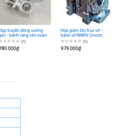
Hộp truyền động vuông
Hộp giảm tốc trục vít –
góc - bánh răng côn xoắn
bánh vít NMRV (motor
bước 57 – 86)
(0)
(0)
780.000₫
979.000₫