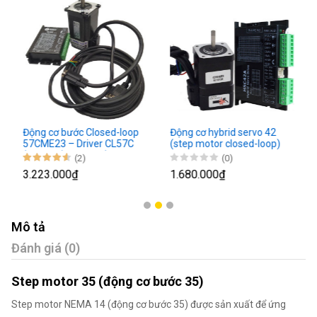
Động cơ bước Closed-loop
Động cơ hybrid servo 42
57CME23 – Driver CL57C
(step motor closed-loop)
(Nâng cấp từ CL57)
(2)
(0)
3.223.000₫
1.680.000₫
Mô tả
Đánh giá (0)
Step motor 35 (động cơ bước 35)
Step motor NEMA 14 (động cơ bước 35) được sản xuất để ứng