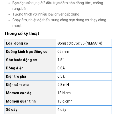
Bạc đạn sử dụng ở 2 đầu trục đảm bảo đồng tâm, chống
rung, bền
Tương thích với nhiều loại driver cấp xung
Chạy êm, nhiệt độ thấp, xung càng mịn động cơ chạy càng
mượt
Thông số kỹ thuật
Loại động cơ
Động cơ bước 35 (NEMA14)
Đường kính trục động cơ
05 mm
Góc bước động cơ
1.8°
Dòng điện
0.8A
Điện trở pha
6.5 Ω
Điện cảm pha
9.8 mH
Momen cực đại
18 N.cm
Momen quán tính
13 g.cm²
Số dây
4 dây