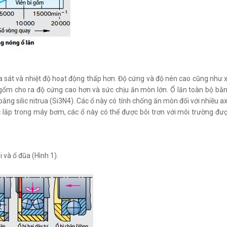
 ma sát và nhiệt độ hoạt động thấp hơn. Độ cứng và độ nén cao cũng như 
gốm cho ra độ cứng cao hơn và sức chịu ăn mòn lớn. Ổ lăn toàn bộ bằ
ng silic nitrua (Si3N4). Các ổ này có tính chống ăn mòn đối với nhiều ax
c lắp trong máy bơm, các ổ này có thể được bôi trơn với môi trường đư
 và ổ đũa (Hình 1).