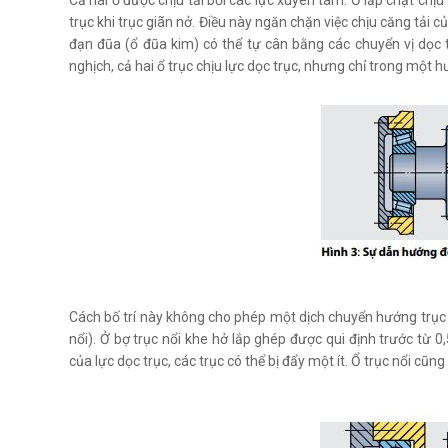
Cả hai ổ được chịu tải bởi các lực xuyên tâm. Ổ lắp chặt chịu
trục khi trục giãn nở. Điều này ngăn chặn việc chịu căng tải 
đạn đũa (ổ đũa kim) có thể tự cân bằng các chuyển vị dọc 
nghịch, cả hai ổ trục chịu lực dọc trục, nhưng chỉ trong một h
Cách bố trí này không cho phép một dịch chuyển hướng trục kh
nổi). Ở bợ trục nổi khe hở lắp ghép được qui định trước từ
của lực dọc trục, các trục có thể bị đẩy một ít. Ổ trục nổi cũn