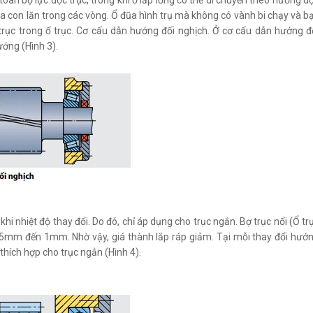
 toàn bộ lực dọc trục, trong khi ổ lắp lỏng có thể di chuyển theo hướng d
của con lăn trong các vòng. Ổ đũa hình trụ mà không có vành bi chạy và b
trục trong ổ trục. Cơ cấu dẫn hướng đối nghịch. Ở cơ cấu dẫn hướng đ
ướng (Hình 3).
i nhiệt độ thay đổi. Do đó, chỉ áp dụng cho trục ngắn. Bợ trục nổi (Ổ tr
 0,5mm đến 1mm. Nhờ vậy, giá thành lắp ráp giảm. Tại mỗi thay đổi hướ
g thích hợp cho trục ngắn (Hình 4).