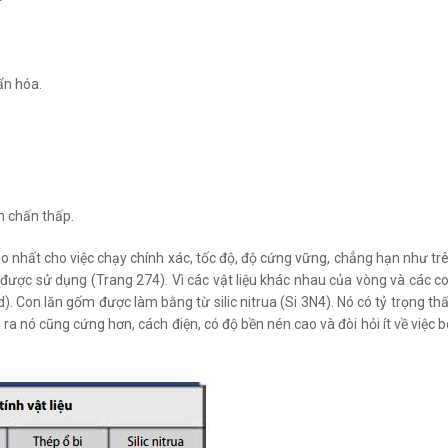
ẩn hóa.
ảm chấn thấp.
cao nhất cho việc chạy chính xác, tốc độ, độ cứng vững, chẳng hạn như tr
m được sử dụng (Trang 274). Vì các vật liệu khác nhau của vòng và các c
id). Con lăn gốm được làm bằng từ silic nitrua (Si 3N4). Nó có tỷ trọng th
 ra nó cũng cứng hơn, cách điện, có độ bền nén cao và đòi hỏi ít về việc b