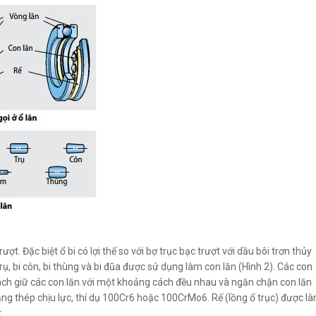
t. Đặc biệt ổ bi có lợi thế so với bợ trục bạc trượt với dầu bôi trơn thủy
trụ, bi côn, bi thùng và bi đũa được sử dụng làm con lăn (Hình 2). Các con
ách giữ các con lăn với một khoảng cách đều nhau và ngăn chặn con lăn
 bằng thép chịu lực, thí dụ 100Cr6 hoặc 100CrMo6. Rế (lồng ổ trục) được l
t