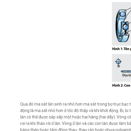
Qua đó ma sát lăn sinh ra nhỏ hơn ma sát trong bợ trục bạc trượ
động là ma sát nhỏ hơn ở tốc độ thấp và khi khởi động. Bi, bi 
lăn có thể được sắp xếp một hoặc hai hàng (hai dãy). Vòng c
rơi ra khi tháo rời ổ lăn. Vòng ổ lăn và các con lăn được làm
bằng thép hoặc tấm đồng thau, thau rắn hoặc nhựa polyami