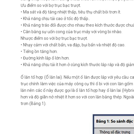
Ưu điểm so với bợ trục bạc trượt.
• Ma sát và độ tăng nhiệt thấp, tiêu thụ chất bôi trơn ít.
• Khả năng chịu tải cao ở tốc độ thấp..
• Khả năng tráo đổi được cho nhau theo kích thước được chu
• Cân bằng sự uốn cong của trục máy với vòng bi nhào.
Nhược điểm so với bợ trục bạc trượt.
• Nhạy cảm với chất bẩn, va đập, bụi bẩn và nhiệt độ cao.
• Tiếng ồn tăng hơn.
• Đường kính lắp ổ lớn hơn.
• Khả năng chịu tải ít hơn ở cùng kích thước lắp ráp và độ gi
Ổ lăn tổ hợp (Ổ lăn lai). Nếu một ổ lăn được lắp với yêu cầu 
trục chính làm việc của máy công cụ thì ổ bi với con lăn gố
lăn nên các ổ này được gọi là ổ lăn tổ hợp hay ổ lăn lai (Hybr
hơn và độ giãn nở nhiệt ít hơn so với con lăn bằng thép. Ngoài
trơn (Bảng 1).