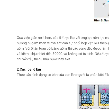
Qua việc giãn nở ít hơn, các ổ được lắp với ứng lực nên lực
hướng bị gặm mòn vì ma sát của sự phối hợp vật liệu thép-
gốm. Với ổ lăn toàn bộ bằng gốm thì các vòng đều được làm bằ
và kiềm, chịu nhiệt đến 8000C và không có từ tính. Nếu đượ
chuyển tải, thí dụ như nước hay axít.
2.Các loại ổ lăn
Theo các hình dạng cơ bản của con lăn người ta phân biệt ổ bi