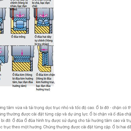
ớng tâm vừa và tải trọng dọc trục nhỏ và tốc độ cao. Ổ bi đỡ - chặn có t
ng thường được cài đặt từng cặp và dự ứng lực. Ổ bi chặn và ổ đũa ch
 ổ bi đỡ. Ổ đũa Ổ đũa hình trụ được sử dụng cho tải hướng tâm cao và tr
ọc trục theo một hướng. Chúng thường được cài đặt từng cặp. Ổ bi hai d