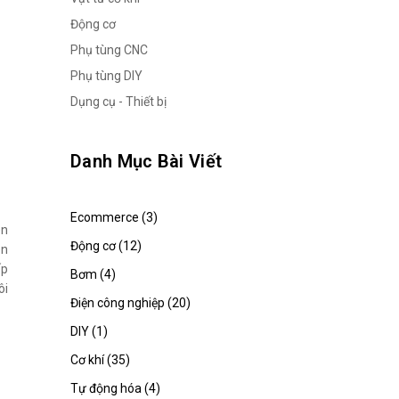
Động cơ
Phụ tùng CNC
Phụ tùng DIY
Dụng cụ - Thiết bị
Danh Mục Bài Viết
Ecommerce (3)
ên
Động cơ (12)
on
ấp
Bơm (4)
ôi
Điện công nghiệp (20)
DIY (1)
Cơ khí (35)
Tự động hóa (4)