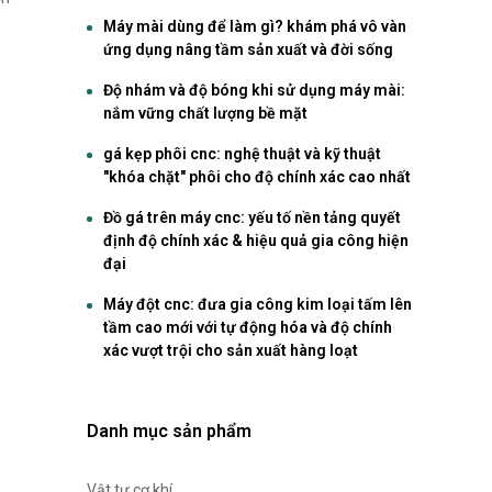
Máy mài dùng để làm gì? khám phá vô vàn
ứng dụng nâng tầm sản xuất và đời sống
Độ nhám và độ bóng khi sử dụng máy mài:
nắm vững chất lượng bề mặt
gá kẹp phôi cnc: nghệ thuật và kỹ thuật
"khóa chặt" phôi cho độ chính xác cao nhất
Đồ gá trên máy cnc: yếu tố nền tảng quyết
định độ chính xác & hiệu quả gia công hiện
đại
Máy đột cnc: đưa gia công kim loại tấm lên
tầm cao mới với tự động hóa và độ chính
xác vượt trội cho sản xuất hàng loạt
Danh mục sản phẩm
Vật tư cơ khí