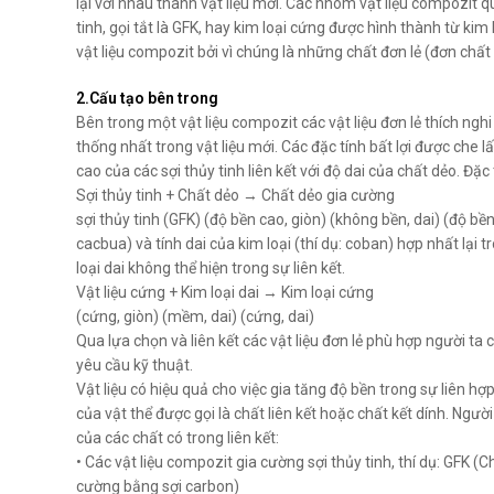
lại với nhau thành vật liệu mới. Các nhóm vật liệu compozit q
tinh, gọi tắt là GFK, hay kim loại cứng được hình thành từ kim
vật liệu compozit bởi vì chúng là những chất đơn lẻ (đơn chất 
2.Cấu tạo bên trong
Bên trong một vật liệu compozit các vật liệu đơn lẻ thích nghi 
thống nhất trong vật liệu mới. Các đặc tính bất lợi được che lấ
cao của các sợi thủy tinh liên kết với độ dai của chất dẻo. Đặ
Sợi thủy tinh + Chất dẻo → Chất dẻo gia cường
sợi thủy tinh (GFK) (độ bền cao, giòn) (không bền, dai) (độ bền
cacbua) và tính dai của kim loại (thí dụ: coban) hợp nhất lại 
loại dai không thể hiện trong sự liên kết.
Vật liệu cứng + Kim loại dai → Kim loại cứng
(cứng, giòn) (mềm, dai) (cứng, dai)
Qua lựa chọn và liên kết các vật liệu đơn lẻ phù hợp người ta 
yêu cầu kỹ thuật.
Vật liệu có hiệu quả cho việc gia tăng độ bền trong sự liên hợ
của vật thể được gọi là chất liên kết hoặc chất kết dính. Ngườ
của các chất có trong liên kết:
• Các vật liệu compozit gia cường sợi thủy tinh, thí dụ: GFK 
cường bằng sợi carbon)