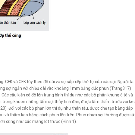
g
 GFK và CFK tùy theo độ dài và sự sắp xếp thứ tự của các sợi. Người ta
bằng sợi ngắn với chiều dài vào khoảng 1mm bằng đúc phun (Trang317)
Các cấu kiện có độ lớn trung bình thí dụ như các bộ phận khung ô tô và
ên trong khuôn những tấm sợi thủy tinh đan, được tẩm thấm trước với ke
20). Đối với các bộ phận lớn thí dụ như thân tàu, được chế tạo bằng đắp
nhau và thấm keo bằng cách phun lên trên .Phun nhựa sợi thường được sử
 lớn cũng như các màng lót trước (Hình 1).