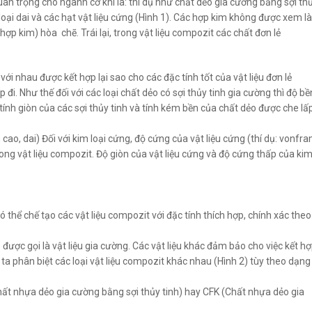
uan trọng cho ngành cơ khí là: thí dụ như chất dẻo gia cường bằng sợi th
 loại dai và các hạt vật liệu cứng (Hình 1). Các hợp kim không được xem là
hợp kim) hòa chẽ. Trái lại, trong vật liệu compozit các chất đơn lẻ
với nhau được kết hợp lại sao cho các đặc tính tốt của vật liệu đơn lẻ
p đi. Như thế đối với các loại chất dẻo có sợi thủy tinh gia cường thì độ bề
c tính giòn của các sợi thủy tinh và tính kém bền của chất dẻo được che lấ
 cao, dai) Đối với kim loại cứng, độ cứng của vật liệu cứng (thí dụ: vonfr
trong vật liệu compozit. Độ giòn của vật liệu cứng và độ cứng thấp của ki
có thể chế tạo các vật liệu compozit với đặc tính thích hợp, chính xác theo
p được gọi là vật liệu gia cường. Các vật liệu khác đảm bảo cho việc kết h
i ta phân biệt các loại vật liệu compozit khác nhau (Hình 2) tùy theo dạng
(Chất nhựa dẻo gia cường bằng sợi thủy tinh) hay CFK (Chất nhựa dẻo gia