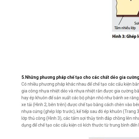
5.Những phương pháp chế tạo cho các chất dẻo gia cườn
Có nhiều phương pháp khác nhau để chế tạo các cấu kiện bằng
gia công nhựa nhiệt dẻo và nhựa nhiệt rắn được gia cường 
hay ép khuôn để sản xuất các bộ phận nhỏ như bánh xe răng. 
xe tải (Hình 2, bên trên) được chế tạo bằng cách chèn vào b
nhựa cứng (ghép lớp trước), kế tiếp sau đó ép khuôn (Trang 3
lớp thủ công (Hình 3), các tấm sợi thủy tinh đắp chồng lên 
dụng để chế tạo các cấu kiện có kích thước từ trung bình đến