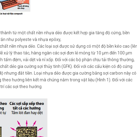
nh thành từ một chất nền nhựa dẻo được kết hợp gia tăng độ cứng, bền
 rắn như polyeste và nhựa epôxy,
chất nền nhựa dẻo. Các loại sợi được sử dụng có một độ bền kéo cao (lê
ễ xử lý thao tác, hàng ngàn các sợi đơn lẻ mỏng từ 10 μm đến 100 μm
 tấm đệm, vải dệt và nỉ xốp. Đối với các bộ phận chịu tải thông thường,
 chất dẻo gia cường sợi thủy tinh (GFK). Đối với các cấu kiện có độ cứng
 độ nhưng đắt tiền. Loại nhựa dẻo được gia cường bằng sợi carbon này có
 theo hướng liên kết mà chúng nằm trong vật liệu (Hình 1). Đối với các
trí các sợi theo hướng.