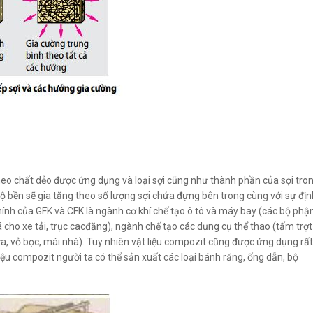
theo chất dẻo được ứng dụng và loại sợi cũng như thành phần của sợi tro
. Độ bền sẽ gia tăng theo số lượng sợi chứa đựng bên trong cùng với sự địn
hính của GFK và CFK là ngành cơ khí chế tạo ô tô và máy bay (các bộ phậ
á cho xe tải, trục cacđăng), ngành chế tạo các dụng cụ thể thao (tấm trợt
a, vỏ bọc, mái nhà). Tuy nhiên vật liệu compozit cũng được ứng dụng rất
liệu compozit người ta có thể sản xuất các loại bánh răng, ống dẫn, bộ