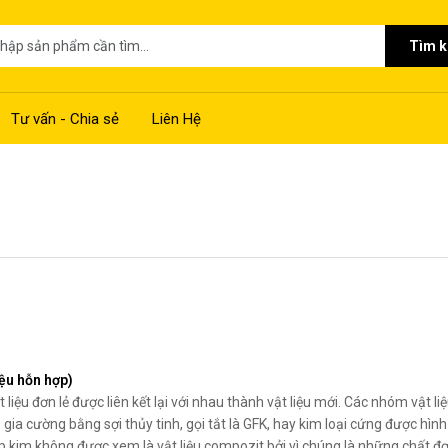
Tìm 
Tư vấn - Chia sẻ
Liên Hệ
liệu hỗn hợp)
 liệu đơn lẻ được liên kết lại với nhau thành vật liệu mới. Các nhóm vật li
gia cường bằng sợi thủy tinh, gọi tắt là GFK, hay kim loại cứng được hình
hợp kim không được xem là vật liệu compozit bởi vì chúng là những chất đ