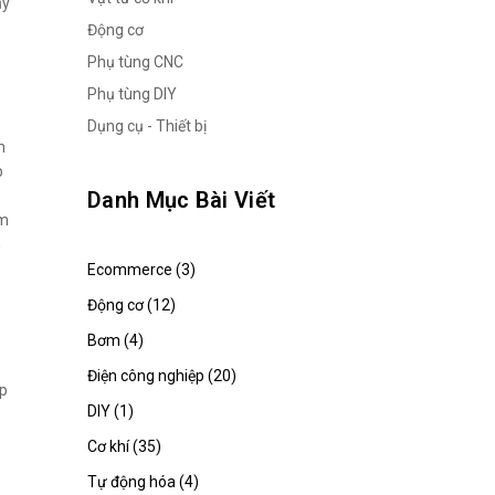
ủy
Động cơ
Phụ tùng CNC
Phụ tùng DIY
Dụng cụ - Thiết bị
n
p
Danh Mục Bài Viết
am
m
Ecommerce (3)
Động cơ (12)
Bơm (4)
Điện công nghiệp (20)
ợp
DIY (1)
Cơ khí (35)
Tự động hóa (4)