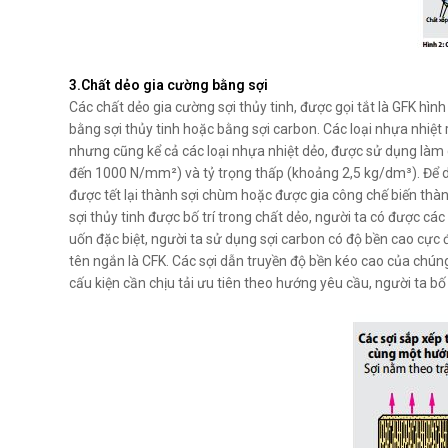
3.Chất dẻo gia cường bằng sợi
Các chất dẻo gia cường sợi thủy tinh, được gọi tắt là GFK hì
bằng sợi thủy tinh hoặc bằng sợi carbon. Các loại nhựa nhiệt
nhưng cũng kể cả các loại nhựa nhiệt dẻo, được sử dụng làm 
đến 1000 N/mm²) và tỷ trọng thấp (khoảng 2,5 kg/dm³). Để d
được tết lại thành sợi chùm hoặc được gia công chế biến thành
sợi thủy tinh được bố trí trong chất dẻo, người ta có được các
uốn đặc biệt, người ta sử dụng sợi carbon có độ bền cao cực
tên ngắn là CFK. Các sợi dẫn truyền độ bền kéo cao của chúng
cấu kiện cần chịu tải ưu tiên theo hướng yêu cầu, người ta bố 