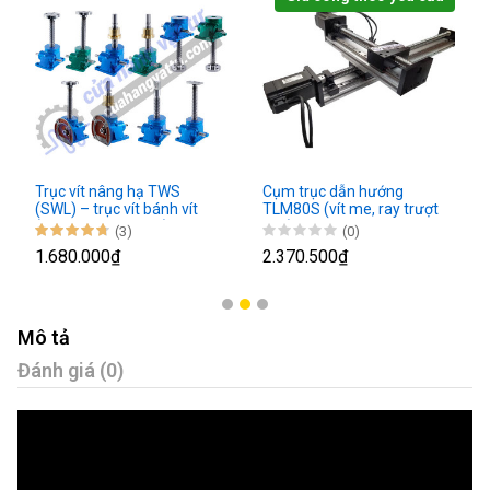
Trục vít nâng hạ TWS
Cụm trục dẫn hướng
(SWL) – trục vít bánh vít
TLM80S (vít me, ray trượt
(Tay quay, động cơ)
kép)
(3)
(0)
1.680.000₫
2.370.500₫
Mô tả
Đánh giá (0)