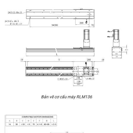
Bản vẽ cơ cấu máy RLM136