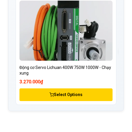
Độn
tiế
Động cơ Servo Lichuan 400W 750W 1000W - Chạy
xung
3.270.000₫
2.8
Select Options